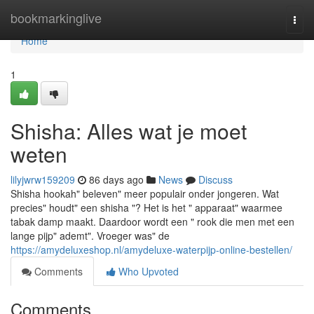
Home
bookmarkinglive
Togg
navi
Home
1
Shisha: Alles wat je moet
weten
lilyjwrw159209
86 days ago
News
Discuss
Shisha hookah" beleven" meer populair onder jongeren. Wat
precies" houdt" een shisha "? Het is het " apparaat" waarmee
tabak damp maakt. Daardoor wordt een " rook die men met een
lange pijp" ademt". Vroeger was" de
https://amydeluxeshop.nl/amydeluxe-waterpijp-online-bestellen/
Comments
Who Upvoted
Comments