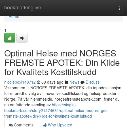
Home
bookmarkinglive
Togg
navi
Home
1
Optimal Helse med NORGES
FREMSTE APOTEK: Din Kilde
for Kvalitets Kosttilskudd
nicoleboxl146712
88 days ago
News
Discuss
Velkommen til NORGES FREMSTE APOTEK, din toppdestinasjon
for et bredt utvalg av innovative kosttilskudd og helseprodukter i
Norge. På vår hjemmeside, norgesfremsteapotek.com, finner du
en omfattende samling av
https://single-
bookmark.com/story21474681/optimal-helse-med-norges-
fremste-apotek-din-kilde-for-kvalitets-kosttilskudd
Comments
Who Upvoted