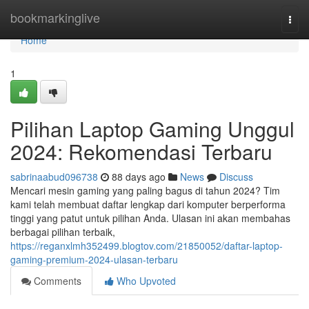
Home
bookmarkinglive
Togg
navi
Home
1
Pilihan Laptop Gaming Unggul
2024: Rekomendasi Terbaru
sabrinaabud096738
88 days ago
News
Discuss
Mencari mesin gaming yang paling bagus di tahun 2024? Tim
kami telah membuat daftar lengkap dari komputer berperforma
tinggi yang patut untuk pilihan Anda. Ulasan ini akan membahas
berbagai pilihan terbaik,
https://reganxlmh352499.blogtov.com/21850052/daftar-laptop-
gaming-premium-2024-ulasan-terbaru
Comments
Who Upvoted