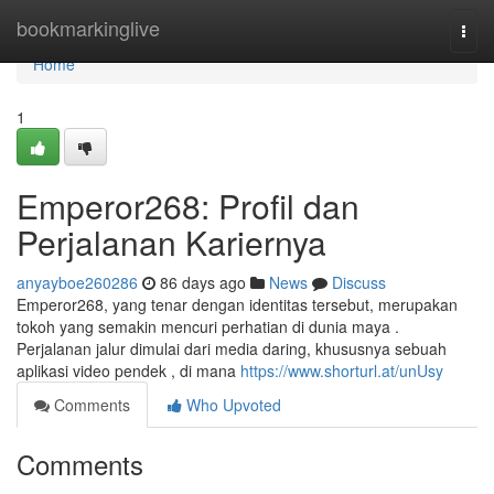
Home
bookmarkinglive
Togg
navi
Home
1
Emperor268: Profil dan
Perjalanan Kariernya
anyayboe260286
86 days ago
News
Discuss
Emperor268, yang tenar dengan identitas tersebut, merupakan
tokoh yang semakin mencuri perhatian di dunia maya .
Perjalanan jalur dimulai dari media daring, khususnya sebuah
aplikasi video pendek , di mana
https://www.shorturl.at/unUsy
Comments
Who Upvoted
Comments