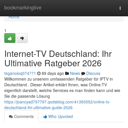
Home
bookmarkinglive
Togg
navi
Home
1
Internet-TV Deutschland: Ihr
Ultimative Ratgeber 2026
teganoioq074771
89 days ago
News
Discuss
Willkommen zu unserem umfassenden Ratgeber für IPTV in
Deutschland . Dieser Artikel erklärt Ihnen, was Online-TV
eigentlich darstellt, welche Services es man finden kann und wie
Sie die passende Lösung
https://joancyad797797.qodsblog.com/41393552/online-tv-
deutschland-ihr-ultimative-guide-2026
Comments
Who Upvoted