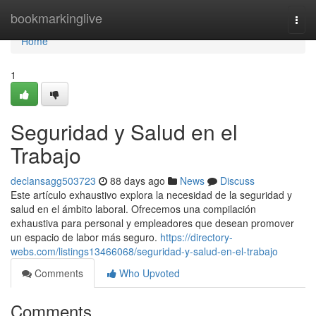
Home
bookmarkinglive
Togg
navi
Home
1
Seguridad y Salud en el
Trabajo
declansagg503723
88 days ago
News
Discuss
Este artículo exhaustivo explora la necesidad de la seguridad y
salud en el ámbito laboral. Ofrecemos una compilación
exhaustiva para personal y empleadores que desean promover
un espacio de labor más seguro.
https://directory-
webs.com/listings13466068/seguridad-y-salud-en-el-trabajo
Comments
Who Upvoted
Comments