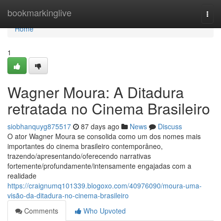
Home
bookmarkinglive
Togg
navi
Home
1
Wagner Moura: A Ditadura
retratada no Cinema Brasileiro
siobhanquyg875517
87 days ago
News
Discuss
O ator Wagner Moura se consolida como um dos nomes mais
importantes do cinema brasileiro contemporâneo,
trazendo/apresentando/oferecendo narrativas
fortemente/profundamente/intensamente engajadas com a
realidade
https://craignumq101339.blogoxo.com/40976090/moura-uma-
visão-da-ditadura-no-cinema-brasileiro
Comments
Who Upvoted