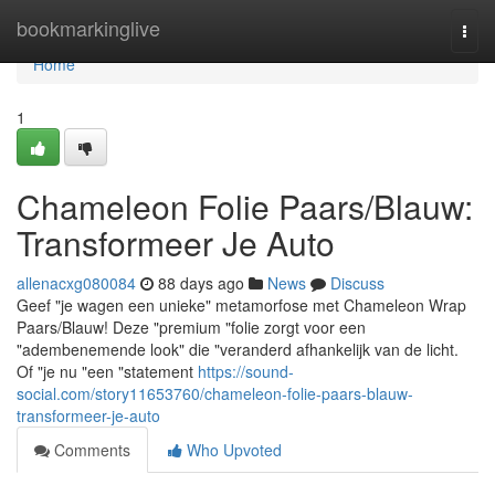
Home
bookmarkinglive
Togg
navi
Home
1
Chameleon Folie Paars/Blauw:
Transformeer Je Auto
allenacxg080084
88 days ago
News
Discuss
Geef "je wagen een unieke" metamorfose met Chameleon Wrap
Paars/Blauw! Deze "premium "folie zorgt voor een
"adembenemende look" die "veranderd afhankelijk van de licht.
Of "je nu "een "statement
https://sound-
social.com/story11653760/chameleon-folie-paars-blauw-
transformeer-je-auto
Comments
Who Upvoted