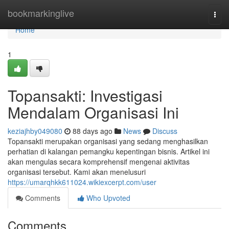
Home
bookmarkinglive
Togg
navi
Home
1
Topansakti: Investigasi
Mendalam Organisasi Ini
keziajhby049080
88 days ago
News
Discuss
Topansakti merupakan organisasi yang sedang menghasilkan
perhatian di kalangan pemangku kepentingan bisnis. Artikel ini
akan mengulas secara komprehensif mengenai aktivitas
organisasi tersebut. Kami akan menelusuri
https://umarqhkk611024.wikiexcerpt.com/user
Comments
Who Upvoted
Comments