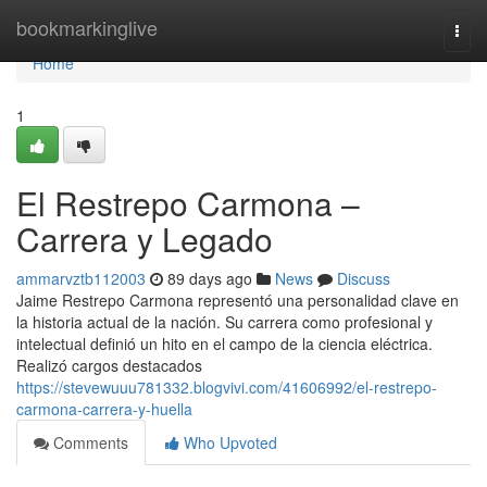
Home
bookmarkinglive
Togg
navi
Home
1
El Restrepo Carmona –
Carrera y Legado
ammarvztb112003
89 days ago
News
Discuss
Jaime Restrepo Carmona representó una personalidad clave en
la historia actual de la nación. Su carrera como profesional y
intelectual definió un hito en el campo de la ciencia eléctrica.
Realizó cargos destacados
https://stevewuuu781332.blogvivi.com/41606992/el-restrepo-
carmona-carrera-y-huella
Comments
Who Upvoted