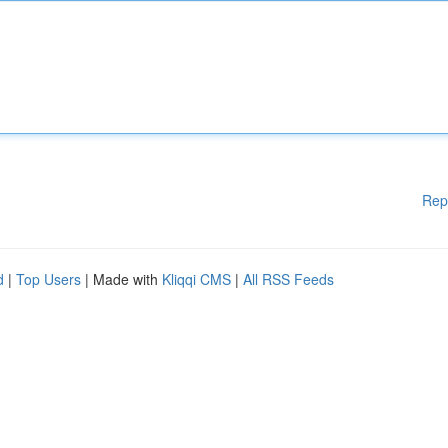
Rep
d
|
Top Users
| Made with
Kliqqi CMS
|
All RSS Feeds