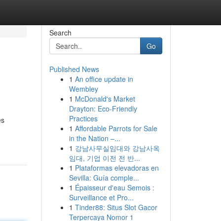
Search
Go
Published News
1
An office update in
Wembley
1
McDonald's Market
Drayton: Eco-Friendly
Practices
es
1
Affordable Parrots for Sale
in the Nation –...
1
강남사무실임대와 강남사옥
임대, 기업 이전 전 반...
1
Plataformas elevadoras en
Sevilla: Guía comple...
1
Épaisseur d'eau Semois :
Surveillance et Pro...
1
Tinder88: Situs Slot Gacor
Terpercaya Nomor 1