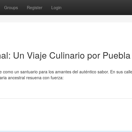
Groups
Register
Login
al: Un Viaje Culinario por Puebla
e como un santuario para los amantes del auténtico sabor. En sus call
aria ancestral resuena con fuerza: