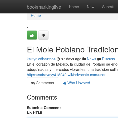
Home
bookmarkinglive
Home
New
Submit
Home
1
El Mole Poblano Tradicion
kaitlynjcdl598554
87 days ago
News
Discuss
En el corazón de México, la ciudad de Poblano se erig
adoquinadas y mercados vibrantes, una tradición culin
https://sairavayy418240.wikiadvocate.com/user
Comments
Who Upvoted
Comments
Submit a Comment
No HTML