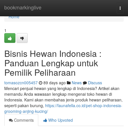
Home
bookmarkinglive
Togg
navi
Home
1
Bisnis Hewan Indonesia :
Panduan Lengkap untuk
Pemilik Peliharaan
tomasozcn005457
89 days ago
News
Discuss
Mencari penjual hewan yang lengkap di Indonesia? Artikel akan
memandu Anda wawasan lengkap mengenai toko hewan di
Indonesia. Kami akan membahas jenis produk hewan peliharaan,
seperti pakan burung,
https://faunafella.co.id/pet-shop-indonesia-
grooming-anjing-kucing/
Comments
Who Upvoted