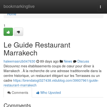
Home
bookmarkinglive
Togg
navi
Home
1
Le Guide Restaurant
Marrakech
haleemasnzb047630
89 days ago
News
Discuss
Découvrez mes établissements coups de cœur pour dîner à
Marrakech . À la recherche de une adresse traditionnelle dans la
centre historique, un restaurant élégant sur les Terrasses ou un
cadre
https://brendaiogt327438.vidublog.com/39937961/guide-
restaurant-marrakech
Comments
Who Upvoted
Comments