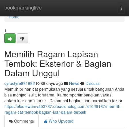
Home
bookmarkinglive
Togg
navi
Home
1
Memilih Ragam Lapisan
Tembok: Eksterior & Bagian
Dalam Unggul
cyrustyre891692
88 days ago
News
Discuss
Memilih pilihan cat permukaan yang sesuai untuk bangunan Anda
bisa menjadi sulit, terutama jika mempertimbangkan variasi
antara luar dan interior . Dalam hal bagian luar, perhatikan faktor
https://elodiewumv453737.creacionblog.com/41028167/memilih-
ragam-cat-tembok-bagian-luar-dalam-terbaik
Comments
Who Upvoted