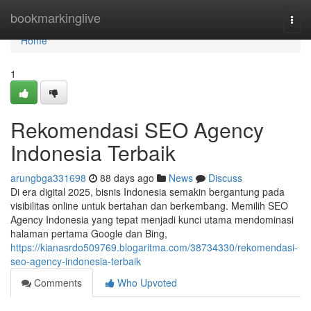
Home
bookmarkinglive
Togg
navi
Home
1
Rekomendasi SEO Agency
Indonesia Terbaik
arungbga331698
88 days ago
News
Discuss
Di era digital 2025, bisnis Indonesia semakin bergantung pada
visibilitas online untuk bertahan dan berkembang. Memilih SEO
Agency Indonesia yang tepat menjadi kunci utama mendominasi
halaman pertama Google dan Bing,
https://kianasrdo509769.blogaritma.com/38734330/rekomendasi-
seo-agency-indonesia-terbaik
Comments
Who Upvoted