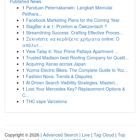
Published News
1
Panduan Peternakanwin: Langkah Memulai
Pelihara...
1
Facebook Marketing Plans for the Coming Year
1
StagBar 4 w 1: Przełom w Ćwiczeniach ?
1
Streamlining Success: Crafting Effective Proces...
1
Ξεκινήστε να κερδίζετε χρήματα online: Ο
απόλυτ...
1
View Talay 6: Your Prime Pattaya Apartment ...
1
Trusted Madison best Roofing Company for Qualit...
1
Acquiring Xanax across Japan
1
Yozma Electric Bikes: The Complete Guide to Yoz...
1
Fashion Nova: Trends & Disputes
1
AI Driven Search Visibility Strategies: Masteri...
1
Lost Your Mercedes Key? Replacement Options &
C...
1
THC vape Varcelona
Copyright © 2026 |
Advanced Search
|
Live
|
Tag Cloud
|
Top