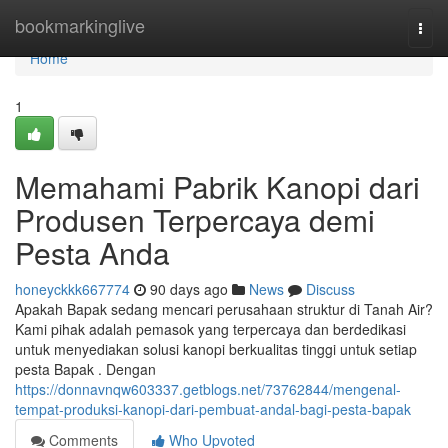
Home
bookmarkinglive
Togg
navi
Home
1
Memahami Pabrik Kanopi dari
Produsen Terpercaya demi
Pesta Anda
honeyckkk667774
90 days ago
News
Discuss
Apakah Bapak sedang mencari perusahaan struktur di Tanah Air?
Kami pihak adalah pemasok yang terpercaya dan berdedikasi
untuk menyediakan solusi kanopi berkualitas tinggi untuk setiap
pesta Bapak . Dengan
https://donnavnqw603337.getblogs.net/73762844/mengenal-
tempat-produksi-kanopi-dari-pembuat-andal-bagi-pesta-bapak
Comments
Who Upvoted