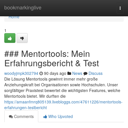
Home
bookmarkinglive
Togg
navi
Home
1
### Mentortools: Mein
Erfahrungsbericht & Test
woodyjmpk302794
90 days ago
News
Discuss
Die Lösung Mentortools gewinnt immer mehr große
Anziehungskraft bei Organisationen sowie Hochschulen. Unser
sorgfältiger Praxistest bewertet die wichtigsten Features, welche
Mentortools bietet. Wir durften die
https://amaanfmrq805139.livebloggs.com/47611226/mentortools-
erfahrungen-testbericht
Comments
Who Upvoted