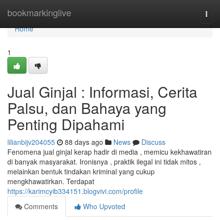
Home
bookmarkinglive
Togg
navi
Home
1
Jual Ginjal : Informasi, Cerita
Palsu, dan Bahaya yang
Penting Dipahami
lilianbijv204055
88 days ago
News
Discuss
Fenomena jual ginjal kerap hadir di media , memicu kekhawatiran
di banyak masyarakat. Ironisnya , praktik ilegal ini tidak mitos ,
melainkan bentuk tindakan kriminal yang cukup
mengkhawatirkan. Terdapat
https://karimcyib334151.blogvivi.com/profile
Comments
Who Upvoted