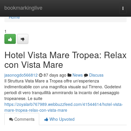
Home
bookmarkinglive
Togg
navi
Home
1
Hotel Vista Mare Tropea: Relax
con Vista Mare
jasonogdo566812
87 days ago
News
Discuss
Il Struttura Vista Mare a Tropea offre un'esperienza
indimenticabile con una magnifica visuale sul Tirreno. Godetevi
periodi di vero tranquillità ammirando la incanto del paesaggio
tropeanese. Le suite
https://zoyalarb767989.webbuzzfeed.com/41544614/hotel-vista-
mare-tropea-relax-con-vista-mare
Comments
Who Upvoted