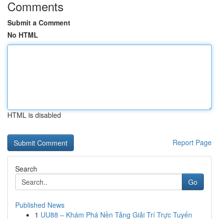
Comments
Submit a Comment
No HTML
HTML is disabled
Report Page
Search
Go
Published News
1
UU88 – Khám Phá Nền Tảng Giải Trí Trực Tuyến