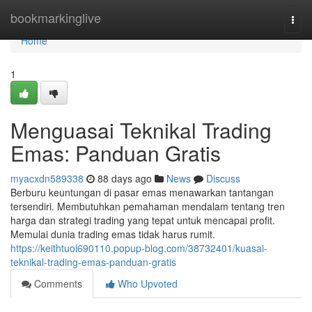
Home
bookmarkinglive
Togg
navi
Home
1
Menguasai Teknikal Trading
Emas: Panduan Gratis
myacxdn589338
88 days ago
News
Discuss
Berburu keuntungan di pasar emas menawarkan tantangan
tersendiri. Membutuhkan pemahaman mendalam tentang tren
harga dan strategi trading yang tepat untuk mencapai profit.
Memulai dunia trading emas tidak harus rumit.
https://keithtuol690110.popup-blog.com/38732401/kuasai-
teknikal-trading-emas-panduan-gratis
Comments
Who Upvoted