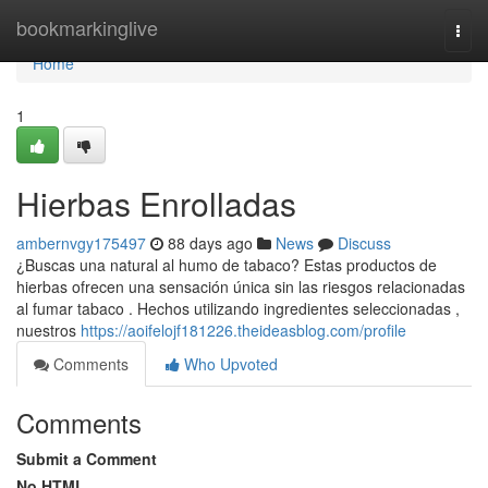
Home
bookmarkinglive
Togg
navi
Home
1
Hierbas Enrolladas
ambernvgy175497
88 days ago
News
Discuss
¿Buscas una natural al humo de tabaco? Estas productos de
hierbas ofrecen una sensación única sin las riesgos relacionadas
al fumar tabaco . Hechos utilizando ingredientes seleccionadas ,
nuestros
https://aoifelojf181226.theideasblog.com/profile
Comments
Who Upvoted
Comments
Submit a Comment
No HTML