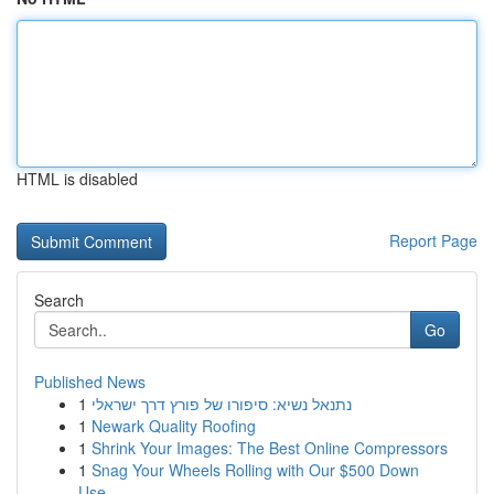
HTML is disabled
Report Page
Search
Go
Published News
1
נתנאל נשיא: סיפורו של פורץ דרך ישראלי
1
Newark Quality Roofing
1
Shrink Your Images: The Best Online Compressors
1
Snag Your Wheels Rolling with Our $500 Down
Use...