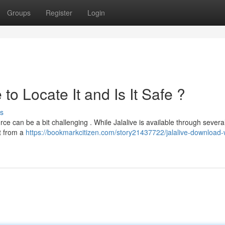
Groups
Register
Login
o Locate It and Is It Safe ?
s
ce can be a bit challenging . While Jalalive is available through severa
it from a
https://bookmarkcitizen.com/story21437722/jalalive-download