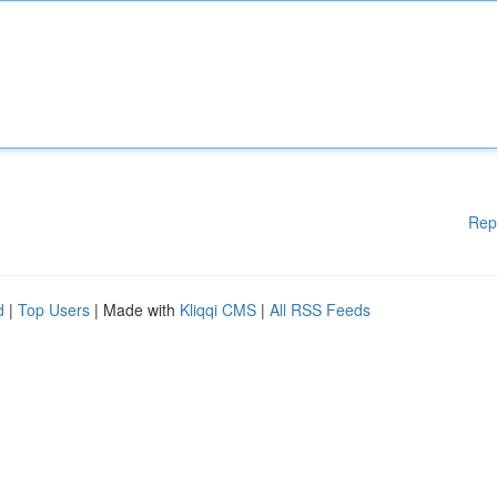
Rep
d
|
Top Users
| Made with
Kliqqi CMS
|
All RSS Feeds