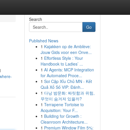
Search
Go
Published News
1
Kajakken op de Amblève:
Jouw Gids voor een Onve...
1
Effortless Style : Your
Handbook to Ladies’ ...
1
AI Agents: MCP Integration
l
for Automated Proce...
-where-
1
Soi Cặp Xỉu Chủ MN - Kết
Quả Xổ Số VIP: Đánh...
1
다낭 밤문화: 짜릿함과 위험,
무엇이 숨겨져 있을까?
1
Terrapene Tortoise to
Acquisition: Your F...
1
Building for Growth :
Cleanroom Architecture...
1
Premium Window Film 5%: