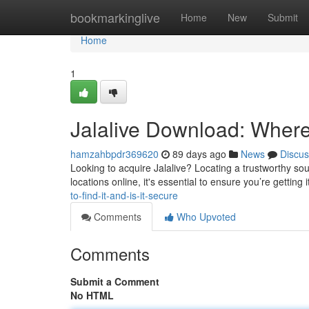
Home
bookmarkinglive
Home
New
Submit
Home
1
Jalalive Download: Where t
hamzahbpdr369620
89 days ago
News
Discus
Looking to acquire Jalalive? Locating a trustworthy sour
locations online, it's essential to ensure you’re getting 
to-find-it-and-is-it-secure
Comments
Who Upvoted
Comments
Submit a Comment
No HTML