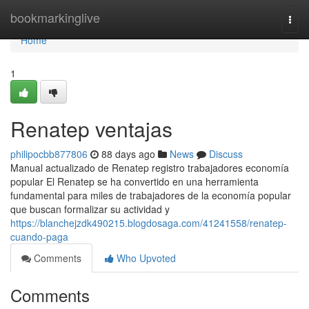
Home
bookmarkinglive
Togg
navi
Home
1
Renatep ventajas
philipocbb877806
88 days ago
News
Discuss
Manual actualizado de Renatep registro trabajadores economía
popular El Renatep se ha convertido en una herramienta
fundamental para miles de trabajadores de la economía popular
que buscan formalizar su actividad y
https://blanchejzdk490215.blogdosaga.com/41241558/renatep-
cuando-paga
Comments
Who Upvoted
Comments