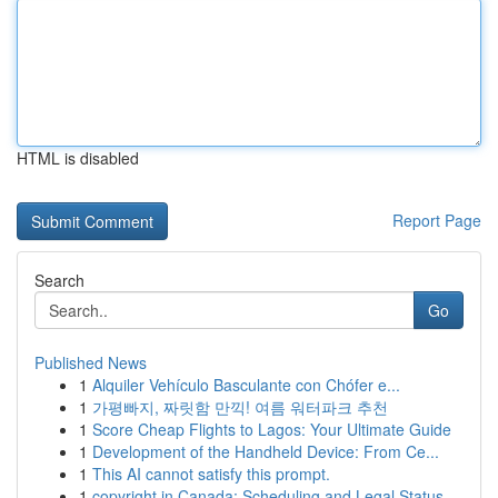
HTML is disabled
Report Page
Search
Go
Published News
1
Alquiler Vehículo Basculante con Chófer e...
1
가평빠지, 짜릿함 만끽! 여름 워터파크 추천
1
Score Cheap Flights to Lagos: Your Ultimate Guide
1
Development of the Handheld Device: From Ce...
1
This AI cannot satisfy this prompt.
1
copyright in Canada: Scheduling and Legal Status