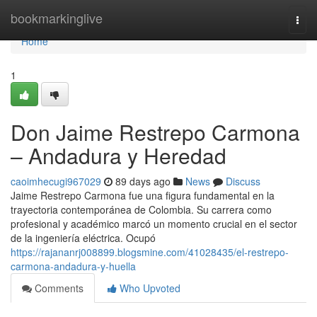
Home
bookmarkinglive
Togg
navi
Home
1
Don Jaime Restrepo Carmona
– Andadura y Heredad
caoimhecugi967029
89 days ago
News
Discuss
Jaime Restrepo Carmona fue una figura fundamental en la
trayectoria contemporánea de Colombia. Su carrera como
profesional y académico marcó un momento crucial en el sector
de la ingeniería eléctrica. Ocupó
https://rajananrj008899.blogsmine.com/41028435/el-restrepo-
carmona-andadura-y-huella
Comments
Who Upvoted