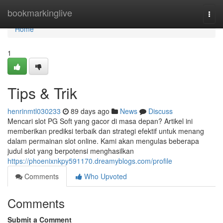
Home
bookmarkinglive
Togg
navi
Home
1
Tips & Trik
henrinmtl030233
89 days ago
News
Discuss
Mencari slot PG Soft yang gacor di masa depan? Artikel ini
memberikan prediksi terbaik dan strategi efektif untuk menang
dalam permainan slot online. Kami akan mengulas beberapa
judul slot yang berpotensi menghasilkan
https://phoenixnkpy591170.dreamyblogs.com/profile
Comments
Who Upvoted
Comments
Submit a Comment