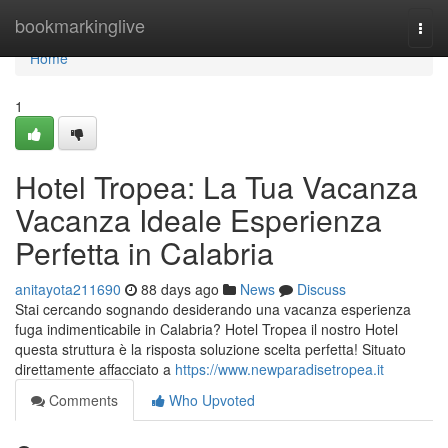
Home
bookmarkinglive
Togg
navi
Home
1
Hotel Tropea: La Tua Vacanza
Vacanza Ideale Esperienza
Perfetta in Calabria
anitayota211690
88 days ago
News
Discuss
Stai cercando sognando desiderando una vacanza esperienza
fuga indimenticabile in Calabria? Hotel Tropea il nostro Hotel
questa struttura è la risposta soluzione scelta perfetta! Situato
direttamente affacciato a
https://www.newparadisetropea.it
Comments
Who Upvoted