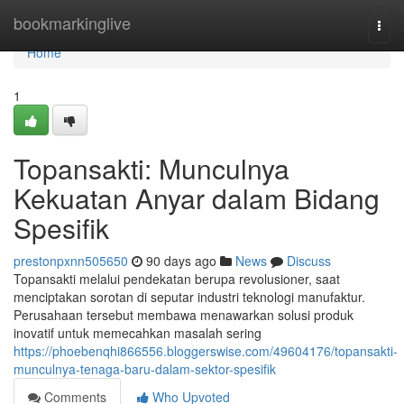
Home
bookmarkinglive
Togg
navi
Home
1
Topansakti: Munculnya
Kekuatan Anyar dalam Bidang
Spesifik
prestonpxnn505650
90 days ago
News
Discuss
Topansakti melalui pendekatan berupa revolusioner, saat
menciptakan sorotan di seputar industri teknologi manufaktur.
Perusahaan tersebut membawa menawarkan solusi produk
inovatif untuk memecahkan masalah sering
https://phoebenqhi866556.bloggerswise.com/49604176/topansakti-
munculnya-tenaga-baru-dalam-sektor-spesifik
Comments
Who Upvoted