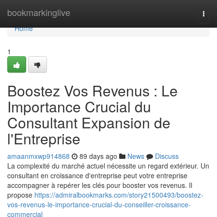
Home
bookmarkinglive
Togg
navi
Home
1
Boostez Vos Revenus : Le
Importance Crucial du
Consultant Expansion de
l'Entreprise
amaanmxwp914868
89 days ago
News
Discuss
La complexité du marché actuel nécessite un regard extérieur. Un
consultant en croissance d'entreprise peut votre entreprise
accompagner à repérer les clés pour booster vos revenus. Il
propose
https://admiralbookmarks.com/story21500493/boostez-
vos-revenus-le-importance-crucial-du-conseiller-croissance-
commercial