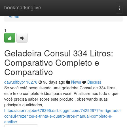
Home
bookmarkinglive
Togg
navi
Home
1
Geladeira Consul 334 Litros:
Comparativo Completo e
Comparativo
dawudfbyp110276
90 days ago
News
Discuss
Se você está pesquisando uma geladeira Consul de 334 litros,
este texto completo é ideal para você! Analisaremos tudo o que
você precisa saber sobre este produto , observando suas
principais qualidades,
https://sabrinajobe678395.dsiblogger.com/74292677/refrigerador-
consul-trezentos-e-trinta-e-quatro-litros-manual-completo-e-
análise