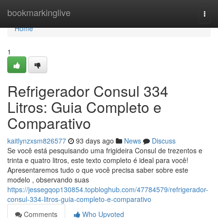
Home
bookmarkinglive
Togg
navi
Home
1
Refrigerador Consul 334
Litros: Guia Completo e
Comparativo
kaitlynzxsm826577
93 days ago
News
Discuss
Se você está pesquisando uma frigideira Consul de trezentos e
trinta e quatro litros, este texto completo é ideal para você!
Apresentaremos tudo o que você precisa saber sobre este
modelo , observando suas
https://jessegqop130854.topbloghub.com/47784579/refrigerador-
consul-334-litros-guia-completo-e-comparativo
Comments
Who Upvoted