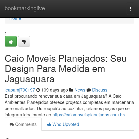
Home
bookmarkinglive
Togg
navi
Home
1
Caio Moveis Planejados: Seu
Design Para Medida em
Jaguaquara
leaoamj790197
109 days ago
News
Discuss
Está procurando renovar sua casa em Jaguaquara? A Caio
Ambientes Planejados oferece projetos completas em marcenaria
personalizados. Do roupeiro ao cozinha , criamos peças que se
integram idealmente ao
https://caiomoveisplanejados.com.br/
Comments
Who Upvoted