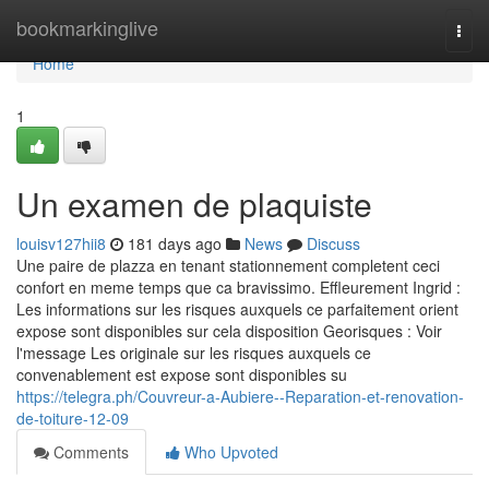
Home
bookmarkinglive
Togg
navi
Home
1
Un examen de plaquiste
louisv127hii8
181 days ago
News
Discuss
Une paire de plazza en tenant stationnement completent ceci
confort en meme temps que ca bravissimo. Effleurement Ingrid :
Les informations sur les risques auxquels ce parfaitement orient
expose sont disponibles sur cela disposition Georisques : Voir
l'message Les originale sur les risques auxquels ce
convenablement est expose sont disponibles su
https://telegra.ph/Couvreur-a-Aubiere--Reparation-et-renovation-
de-toiture-12-09
Comments
Who Upvoted