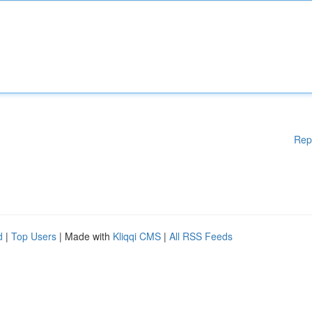
Rep
d
|
Top Users
| Made with
Kliqqi CMS
|
All RSS Feeds