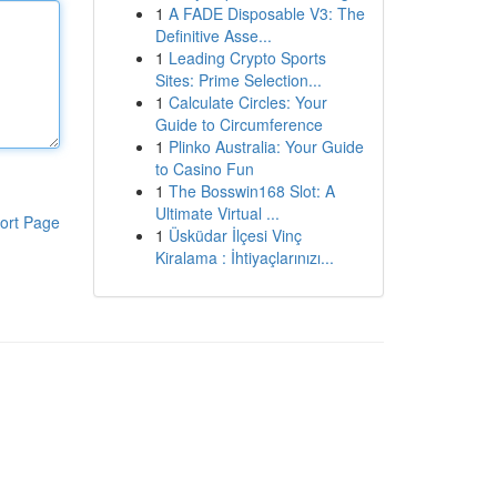
1
A FADE Disposable V3: The
Definitive Asse...
1
Leading Crypto Sports
Sites: Prime Selection...
1
Calculate Circles: Your
Guide to Circumference
1
Plinko Australia: Your Guide
to Casino Fun
1
The Bosswin168 Slot: A
Ultimate Virtual ...
ort Page
1
Üsküdar İlçesi Vinç
Kiralama : İhtiyaçlarınızı...