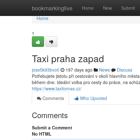
Home
bookmarkinglive
Home
New
Submit
Home
1
Taxi praha zapad
jose5k93bvo0
197 days ago
News
Discuss
Potřebujete jistotu při cestování v okolí hlavního měs
během dne. Ideální volba pro cesty do práce, na schůzk
https://www.taxitomas.cz/
Comments
Who Upvoted
Comments
Submit a Comment
No HTML