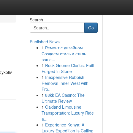
Search
Go
Published News
1
Ремонт с дизайном
Создаем стиль и стиль
ваше...
1
Rock Gnome Clerics: Faith
Forged in Stone
dykoliv
1
Inexpensive Rubbish
Removal Inner West with
Pro...
1
88kk EA Casino: The
Ultimate Review
1
Oakland Limousine
Transportation: Luxury Ride
a...
1
Experience Kenya: A
Luxury Expedition Is Calling