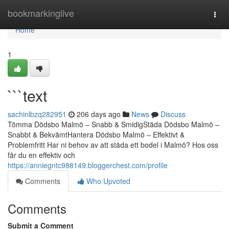
Home
bookmarkinglive
Togg
navi
Home
1
```text
sachinlbzq282951
206 days ago
News
Discuss
Tömma Dödsbo Malmö – Snabb & SmidigStäda Dödsbo Malmö –
Snabbt & BekvämtHantera Dödsbo Malmö – Effektivt &
Problemfritt Har ni behov av att städa ett bodel i Malmö? Hos oss
får du en effektiv och
https://anniegntc988149.bloggerchest.com/profile
Comments
Who Upvoted
Comments
Submit a Comment