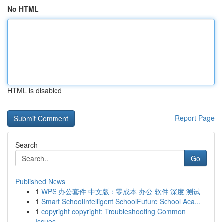
No HTML
HTML is disabled
Report Page
Search
Go
Published News
1
WPS 办公套件 中文版：零成本 办公 软件 深度 测试
1
Smart SchoolIntelligent SchoolFuture School Aca...
1
copyright copyright: Troubleshooting Common
Issues