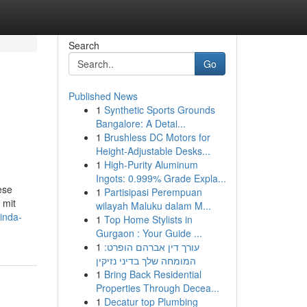
Search
Go
Published News
1
Synthetic Sports Grounds
Bangalore: A Detai...
1
Brushless DC Motors for
Height-Adjustable Desks...
1
High-Purity Aluminum
Ingots: 0.999% Grade Expla...
ese
1
Partisipasi Perempuan
 mit
wilayah Maluku dalam M...
linda-
1
Top Home Stylists in
Gurgaon : Your Guide ...
1
עורך דין אברהם הופרט:
המומחה שלך בדיני נזיקין
1
Bring Back Residential
Properties Through Decea...
1
Decatur top Plumbing