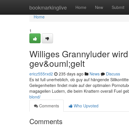
Home
bookmarkinglive
Home
New
Submit
Home
1
Williges Grannyluder wird
gev&ouml;gelt
ericz555rxd2
235 days ago
News
Discuss
Es ist full unerheblich, ob guy auf hängende Silikontit
Gelegenheiten findet male auf der optimalen Pornotub
magageilen Ludern, die beim Knattern overall Fuel ge
blond/
Comments
Who Upvoted
Comments