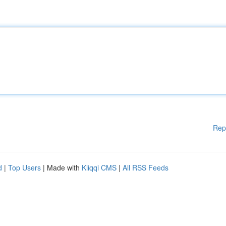
Rep
d
|
Top Users
| Made with
Kliqqi CMS
|
All RSS Feeds