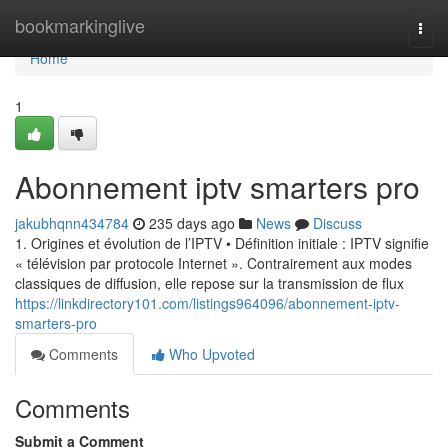
Home
bookmarkinglive
Togg
navi
Home
1
Abonnement iptv smarters pro
jakubhqnn434784
235 days ago
News
Discuss
1. Origines et évolution de l’IPTV • Définition initiale : IPTV signifie
« télévision par protocole Internet ». Contrairement aux modes
classiques de diffusion, elle repose sur la transmission de flux
https://linkdirectory101.com/listings964096/abonnement-iptv-
smarters-pro
Comments
Who Upvoted
Comments
Submit a Comment