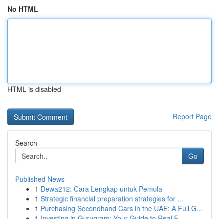
No HTML
HTML is disabled
Report Page
Search
Go
Published News
1
Dewa212: Cara Lengkap untuk Pemula
1
Strategic financial preparation strategies for ...
1
Purchasing Secondhand Cars in the UAE: A Full G...
1
Investing in Gurugram: Your Guide to Real E...