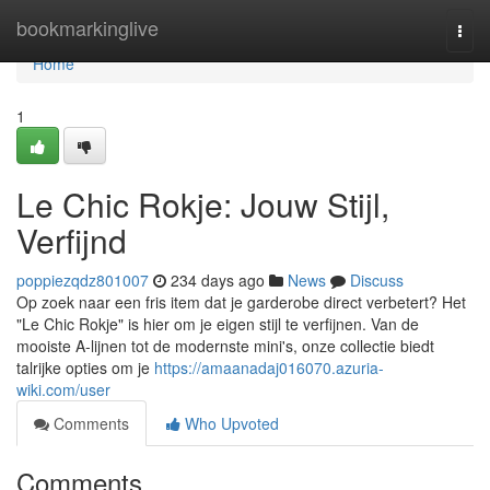
Home
bookmarkinglive
Togg
navi
Home
1
Le Chic Rokje: Jouw Stijl,
Verfijnd
poppiezqdz801007
234 days ago
News
Discuss
Op zoek naar een fris item dat je garderobe direct verbetert? Het
"Le Chic Rokje" is hier om je eigen stijl te verfijnen. Van de
mooiste A-lijnen tot de modernste mini's, onze collectie biedt
talrijke opties om je
https://amaanadaj016070.azuria-
wiki.com/user
Comments
Who Upvoted
Comments