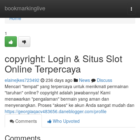
Home
bookmarkinglive
Togg
navi
Home
1
copyright: Login & Situs Slot
Online Terpercaya
elainejkes723492
236 days ago
News
Discuss
Mencari "tempat" yang terpercaya untuk menikmati permainan
"taruhan" online? copyright adalah jawabannya! Kami
menawarkan "pengalaman" bermain yang aman dan
menyenangkan. Proses "akses" ke akun Anda sangat mudah dan
https://georgiaqacv483656.daneblogger.com/profile
Comments
Who Upvoted
Comments