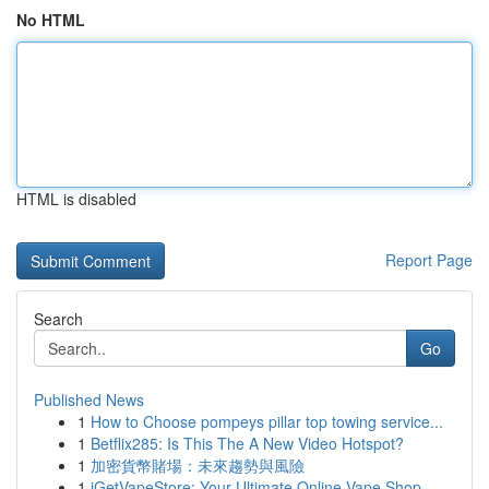
No HTML
HTML is disabled
Report Page
Search
Go
Published News
1
How to Choose pompeys pillar top towing service...
1
Betflix285: Is This The A New Video Hotspot?
1
加密貨幣賭場：未來趨勢與風險
1
iGetVapeStore: Your Ultimate Online Vape Shop