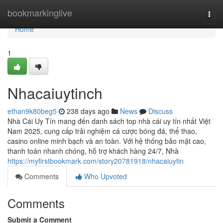
Home
bookmarkinglive
Togg
navi
Home
1
Nhacaiuytinch
ethan9k80beg5
238 days ago
News
Discuss
Nhà Cái Uy Tín mang đến danh sách top nhà cái uy tín nhất Việt
Nam 2025, cung cấp trải nghiệm cá cược bóng đá, thể thao,
casino online minh bạch và an toàn. Với hệ thống bảo mật cao,
thanh toán nhanh chóng, hỗ trợ khách hàng 24/7, Nhà
https://myfirstbookmark.com/story20781918/nhacaiuytin
Comments
Who Upvoted
Comments
Submit a Comment