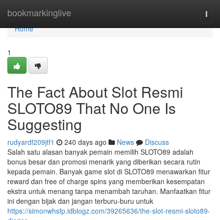
Home
bookmarkinglive
Togg
navi
Home
1
The Fact About Slot Resmi
SLOTO89 That No One Is
Suggesting
rudyardf209jtf1
240 days ago
News
Discuss
Salah satu alasan banyak pemain memilih SLOTO89 adalah
bonus besar dan promosi menarik yang diberikan secara rutin
kepada pemain. Banyak game slot di SLOTO89 menawarkan fitur
reward dan free of charge spins yang memberikan kesempatan
ekstra untuk menang tanpa menambah taruhan. Manfaatkan fitur
ini dengan bijak dan jangan terburu-buru untuk
https://simonwhsfp.idblogz.com/39265636/the-slot-resmi-sloto89-