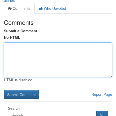
diaries
Comments
Who Upvoted
Comments
Submit a Comment
No HTML
HTML is disabled
Report Page
Search
Go