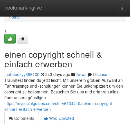
Home
bookmarkinglive
Togg
navi
Home
1
einen copyright schnell &
einfach erwerben
matteoezyy366100
243 days ago
News
Discuss
Traumtest finden du jetzt leicht. Mit unserem großen Auswahl an
Fahrtrainings und -schulungen können Sie unkompliziert um den
copyright zu bekommen. Besuchen Sie uns und erfahren alles
über unsere günstigen
https://mysocialguides.com/story6134410/seinen-copyright-
schnell-einfach-erwerben
Comments
Who Upvoted