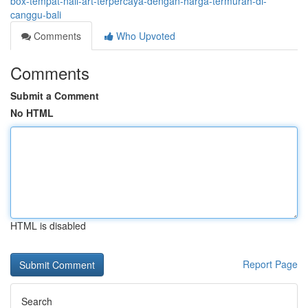
box-tempat-nail-art-terpercaya-dengan-harga-termurah-di-
canggu-bali
Comments
Who Upvoted
Comments
Submit a Comment
No HTML
HTML is disabled
Report Page
Search