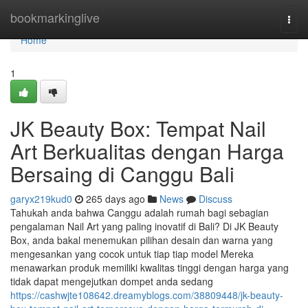
Home
bookmarkinglive
Togg
navi
Home
1
JK Beauty Box: Tempat Nail
Art Berkualitas dengan Harga
Bersaing di Canggu Bali
garyx219kud0
265 days ago
News
Discuss
Tahukah anda bahwa Canggu adalah rumah bagi sebagian
pengalaman Nail Art yang paling inovatif di Bali? Di JK Beauty
Box, anda bakal menemukan pilihan desain dan warna yang
mengesankan yang cocok untuk tiap tiap model Mereka
menawarkan produk memiliki kwalitas tinggi dengan harga yang
tidak dapat mengejutkan dompet anda sedang
https://cashwjte108642.dreamyblogs.com/38809448/jk-beauty-