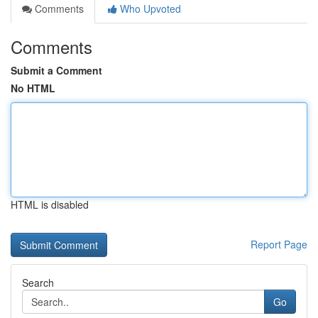
Comments
Who Upvoted
Comments
Submit a Comment
No HTML
HTML is disabled
Report Page
Search
Go