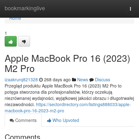
Home
bookmarkinglive
Togg
navi
Home
1
Apple MacBook Pro 16 (2023)
M2 Pro
izaakrurq821328
268 days ago
News
Discuss
Przegląd produktu Apple MacBook Pro 16 (2023) M2 Pro to
potęga stworzona dla profesjonalistów, którzy oczekują
niezrównanej wydajności, wyjątkowej jakości obrazu i długotrwałej
niezawodności.
https://sectordirectory.com/listings888033/apple-
macbook-pro-16-2023-m2-pro
Comments
Who Upvoted
Comments