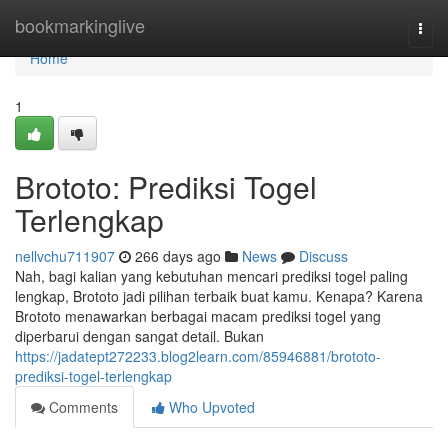
Home
bookmarkinglive
Togg
navi
Home
1
Brototo: Prediksi Togel
Terlengkap
nellvchu711907
266 days ago
News
Discuss
Nah, bagi kalian yang kebutuhan mencari prediksi togel paling
lengkap, Brototo jadi pilihan terbaik buat kamu. Kenapa? Karena
Brototo menawarkan berbagai macam prediksi togel yang
diperbarui dengan sangat detail. Bukan
https://jadatept272233.blog2learn.com/85946881/brototo-
prediksi-togel-terlengkap
Comments
Who Upvoted