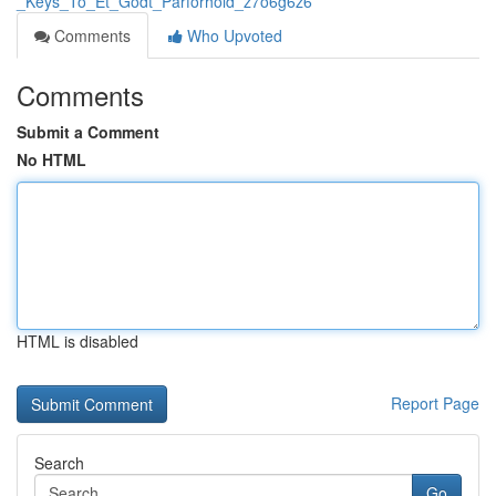
_Keys_To_Et_Godt_Parforhold_z7o6g6z6
Comments
Who Upvoted
Comments
Submit a Comment
No HTML
HTML is disabled
Report Page
Search
Go