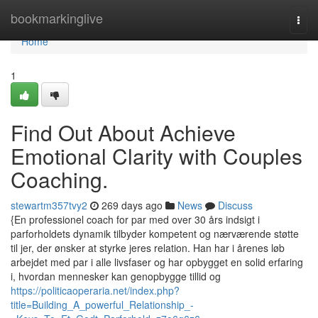
Home
bookmarkinglive
Togg
navi
Home
1
Find Out About Achieve
Emotional Clarity with Couples
Coaching.
stewartm357tvy2
269 days ago
News
Discuss
{En professionel coach for par med over 30 års indsigt i
parforholdets dynamik tilbyder kompetent og nærværende støtte
til jer, der ønsker at styrke jeres relation. Han har i årenes løb
arbejdet med par i alle livsfaser og har opbygget en solid erfaring
i, hvordan mennesker kan genopbygge tillid og
https://politicaoperaria.net/index.php?
title=Building_A_powerful_Relationship_-