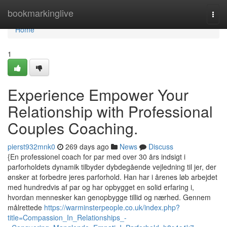
Home
bookmarkinglive
Togg
navi
Home
1
Experience Empower Your
Relationship with Professional
Couples Coaching.
pierst932mnk0
269 days ago
News
Discuss
{En professionel coach for par med over 30 års indsigt i
parforholdets dynamik tilbyder dybdegående vejledning til jer, der
ønsker at forbedre jeres parforhold. Han har i årenes løb arbejdet
med hundredvis af par og har opbygget en solid erfaring i,
hvordan mennesker kan genopbygge tillid og nærhed. Gennem
målrettede
https://warminsterpeople.co.uk/index.php?
title=Compassion_In_Relationships_-