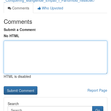
_Conquering_Manglende_Empati_I_Parforhold_h8s4c4k7
Comments
Who Upvoted
Comments
Submit a Comment
No HTML
HTML is disabled
Report Page
Search
Go