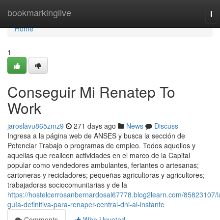
Home
bookmarkinglive
To
nav
Home
1
Conseguir Mi Renatep To
Work
jaroslavu865zmz9
271 days ago
News
Discuss
Ingresa a ​la página web de ANSES y busca la sección ⁢de
Potenciar Trabajo o programas de empleo. Todos aquellos y
aquellas que realicen actividades en el marco de la Capital
popular como vendedores ambulantes, feriantes o artesanas;
cartoneras y recicladores; pequeñas agricultoras y agricultores;
trabajadoras sociocomunitarias y de la
https://hostelcerrosanbernardosal67778.blog2learn.com/85823107/l
guía-definitiva-para-renaper-central-dni-al-instante
Comments
Who Upvoted